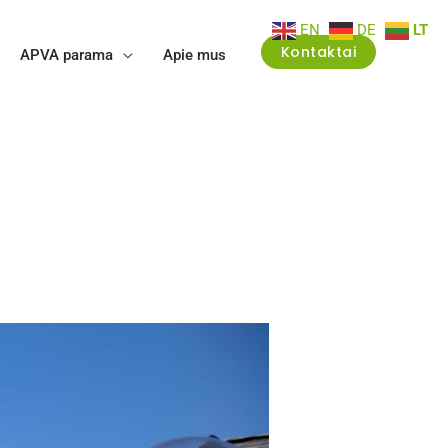
EN
DE
LT
Kontaktai
APVA parama
Apie mus