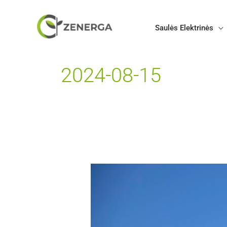
Pereiti
prie
Saulės Elektrinės
turinio
2024-08-15
10
kW
saulės
elektrinės