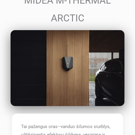
MIDEA M-THERMAL
ARCTIC
Tai pažangus oras–vanduo šilumos siurblys,
užtikrinantis efektyvų šildymą, vėsinimą ir