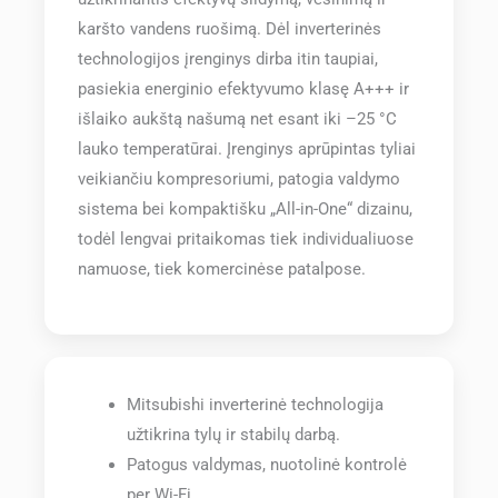
karšto vandens ruošimą. Dėl inverterinės
technologijos įrenginys dirba itin taupiai,
pasiekia energinio efektyvumo klasę A+++ ir
išlaiko aukštą našumą net esant iki –25 °C
lauko temperatūrai. Įrenginys aprūpintas tyliai
veikiančiu kompresoriumi, patogia valdymo
sistema bei kompaktišku „All-in-One“ dizainu,
todėl lengvai pritaikomas tiek individualiuose
namuose, tiek komercinėse patalpose.
Mitsubishi inverterinė technologija
užtikrina tylų ir stabilų darbą.
Patogus valdymas, nuotolinė kontrolė
per Wi-Fi.