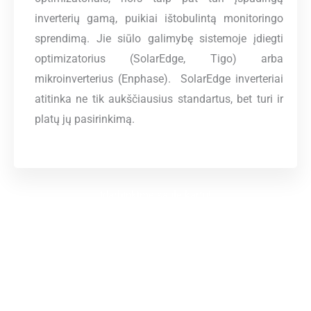
inverterių gamą, puikiai ištobulintą monitoringo
sprendimą. Jie
siūlo galimybę sistemoje įdiegti
optimizatorius (SolarEdge, Tigo) arba
mikroinverterius (Enphase).
SolarEdge inverteriai
atitinka ne tik aukščiausius standartus, bet turi ir
platų jų pasirinkimą.
Įdarbinkime saulę kartu!
1
Įvertinsime Jūsų poreikius
2