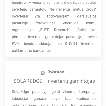
bendrovė – viena iš seniausių ir didžiausių saulės
inverterių gamintojų. Ne vienerius metus „Solis“
inverteriai yra apdovanojami garsiausios
pasaulyje fotovoltinės energijos tyrimų
organizacijos „EUPD Research“. „Solis“ yra
pirmasis inverterių gamintojas pasaulyje, praėjęs
PVEL bendradarbiaujant su DNVG-L inverterių
patikimumo bandymus.
SOLAREDGE - Inverterių gamintojas
SolarEdge pasaulyje gerai žinoma kompanija
labiausiai garsėja savo taip vadinamais
optimizatoriais, nors taip pat turi įspūdingą