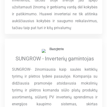
inverterius, tačiau šioje sferoje jau spėjo
užsitarnauti žinomą ir gerbiamą vardą dėl kokybės
ir patikimumo.
Huawei inverteriai ne tik atitinka
aukščiausius kokybės ir saugumo reikalavimus,
tačiau taip pat turi ir kitų privalumų:
SUNGROW - Inverterių gamintojas
SUNGROW- žinomiausia kaip saulės keitiklių
tyrimų ir plėtros lyderė pasaulyje. Kompanija su
didžiausia pramonėje atsidavusia mokslinių
tyrimų ir plėtros komanda siūlo platų produktų
asortimentą, siūlantį PV inverterių sprendimus ir
energijos kaupimo sistemas, skirtas