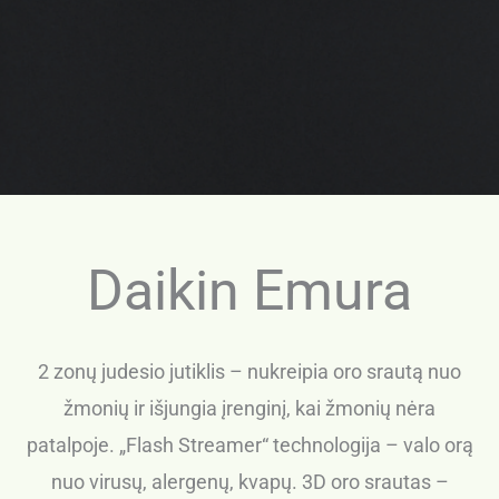
Daikin Emura
2 zonų judesio jutiklis – nukreipia oro srautą nuo
žmonių ir išjungia įrenginį, kai žmonių nėra
patalpoje. „Flash Streamer“ technologija – valo orą
nuo virusų, alergenų, kvapų. 3D oro srautas –