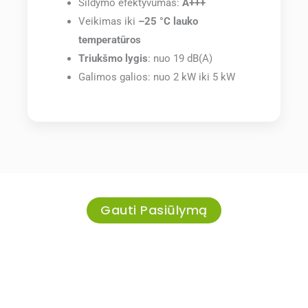
Šildymo efektyvumas:
A+++
Veikimas iki
–25 °C lauko
temperatūros
Triukšmo lygis
: nuo 19 dB(A)
Galimos galios: nuo 2 kW iki 5 kW
Gauti Pasiūlymą