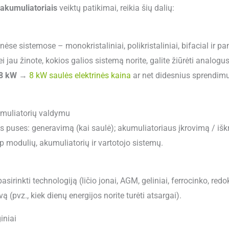
 akumuliatoriais
veiktų patikimai, reikia šių dalių:
inėse sistemose – monokristaliniai, polikristaliniai, bifacial ir 
ei jau žinote, kokios galios sistemą norite, galite žiūrėti analogu
8 kW
→
8 kW saulės elektrinės kaina
ar net didesnius sprendim
akumuliatorių valdymu
jas puses: generavimą (kai saulė); akumuliatoriaus įkrovimą / iškro
arp modulių, akumuliatorių ir vartotojo sistemų.
sirinkti technologiją (ličio jonai, AGM, geliniai, ferrocinko, red
(pvz., kiek dienų energijos norite turėti atsargai).
iniai