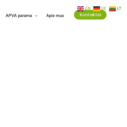
EN
DE
LT
Kontaktai
APVA parama
Apie mus