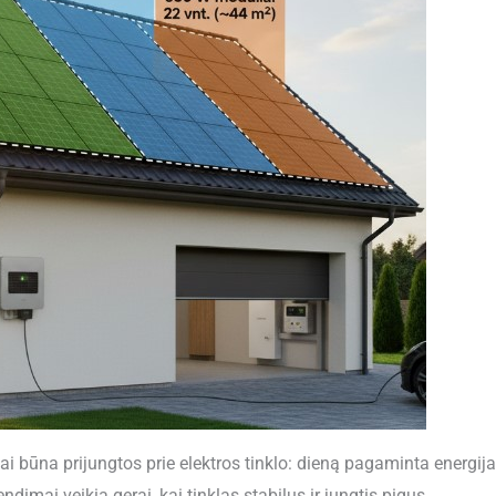
ai būna prijungtos prie elektros tinklo: dieną pagaminta energij
dimai veikia gerai, kai tinklas stabilus ir jungtis pigus.