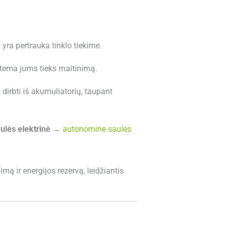
i yra pertrauka tinklo tiekime.
sistema jums tieks maitinimą.
 dirbti iš akumuliatorių, taupant
ulės elektrinė
→
autonominė saulės
mą ir energijos rezervą, leidžiantis