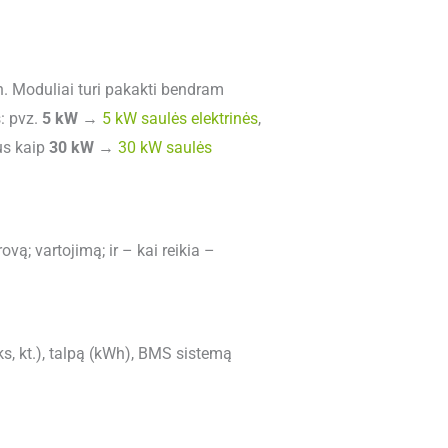
pan. Moduliai turi pakakti bendram
s: pvz.
5 kW
→
5 kW saulės elektrinės
,
us kaip
30 kW
→
30 kW saulės
vą; vartojimą; ir – kai reikia –
oks, kt.), talpą (kWh), BMS sistemą