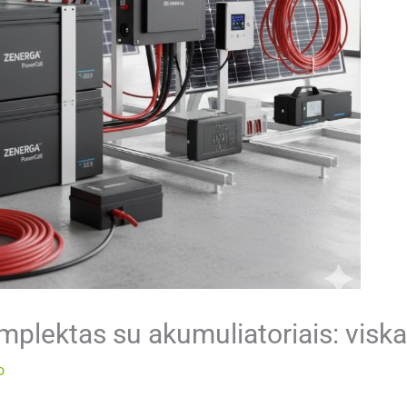
mplektas su akumuliatoriais: viskas
o