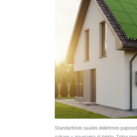
Standartinės saulės elektrinės paprast
vakare – gaunama iš tinklo. Tokie spren