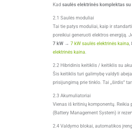
Kad
saulės elektrinės komplektas su
2.1 Saulės moduliai
Tai tie patys moduliai, kaip ir standart
poreikiui generuoti elektros energiją. J
7 kW
→
7 kW saulės elektrinės kaina
,
elektrinės kaina
.
2.2 Hibridinis keitiklis / keitiklis su 
Šis keitiklis turi galimybę valdyti abe
prisijungimą prie tinklo. Tai „širdis“ t
2.3 Akumuliatoriai
Vienas iš kritinių komponentų. Reikia pa
(Battery Management System) ir rezervą 
2.4 Valdymo blokai, automatikos įreng