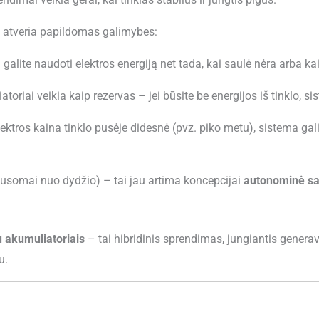
 atveria papildomas galimybes:
: galite naudoti elektros energiją net tada, kai saulė nėra arba ka
atoriai veikia kaip rezervas – jei būsite be energijos iš tinklo, 
elektros kaina tinklo pusėje didesnė (pvz. piko metu), sistema gali
ausomai nuo dydžio) – tai jau artima koncepcijai
autonominė sa
 akumuliatoriais
– tai hibridinis sprendimas, jungiantis generavi
u.