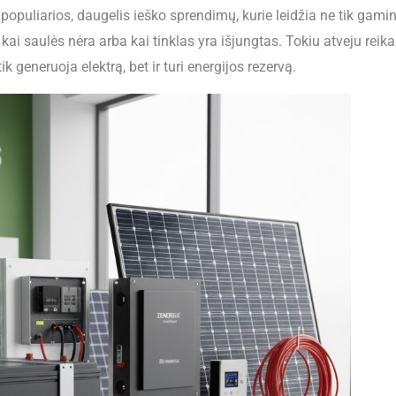
opuliarios, daugelis ieško sprendimų, kurie leidžia ne tik gaminti 
kai saulės nėra arba kai tinklas yra išjungtas. Tokiu atveju reik
ik generuoja elektrą, bet ir turi energijos rezervą.