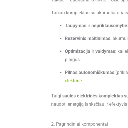
Tačiau komplektas su akumuliatoriais
Taupymas ir nepriklausomybė
Rezervinis maitinimas
: akumuli
Optimizacija ir valdymas
: kai 
pinigus.
Pilnas autonomiškumas
(prikl
elektrinė
.
Taigi
saulės elektrinės komplektas su
naudoti energiją lanksčiau ir efektyvia
2. Pagrindiniai komponentai