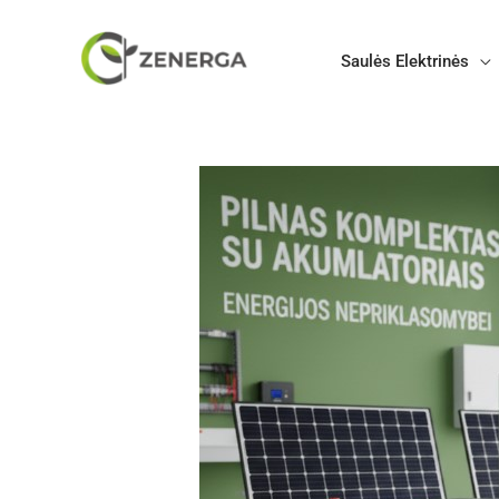
Pereiti
prie
Saulės Elektrinės
turinio