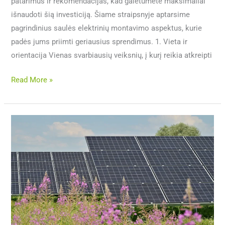
patarimus ir rekomendacijas, kad galėtumėte maksimaliai
išnaudoti šią investiciją. Šiame straipsnyje aptarsime
pagrindinius saulės elektrinių montavimo aspektus, kurie
padės jums priimti geriausius sprendimus. 1. Vieta ir
orientacija Vienas svarbiausių veiksnių, į kurį reikia atkreipti
Read More »
Valstybių
ir
tarptautinių
organizacijų
subsidijų
įtaka
saulės
energetikos