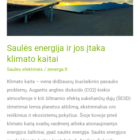
įtaka
klimato
kaitai
Saulės energija ir jos įtaka
klimato kaitai
Saulės elektrinės
/
zenerga.lt
Klimato kaita – viena didžiausių šiuolaikinio pasaulio
problemų. Augantis anglies dioksido (CO2) kiekis
atmosferoje ir kiti šiltnamio efektą sukeliančių dujų (ŠESD)
išmetimai lemia planetos atšilimą, ekstremalius oro
reiškinius ir ekosistemų pokyčius. Šioje kovoje prieš
klimato kaitą svarbų vaidmenį atlieka atsinaujinantys
energijos šaltiniai, ypač saulės energija. Saulės energijos