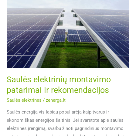
Saulės
elektrinių
montavimo
patarimai
ir
rekomendacijos
Saulės elektrinių montavimo
patarimai ir rekomendacijos
Saulės elektrinės
/
zenerga.lt
Saulės energija vis labiau populiarėja kaip tvarus ir
ekonomiškas energijos šaltinis. Jei svarstote apie saulės
elektrinės įrengimą, svarbu žinoti pagrindinius montavimo