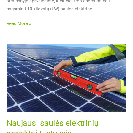
straipsnyje apžvelgsime, kiek elektros energijos gali
pagaminti 10 kilovatų (kW) saulės elektrinė.
Read More »
Naujausi
saulės
elektrinių
projektai
Lietuvoje
–
sėkmingiausi
pavyzdžiai
Naujausi saulės elektrinių