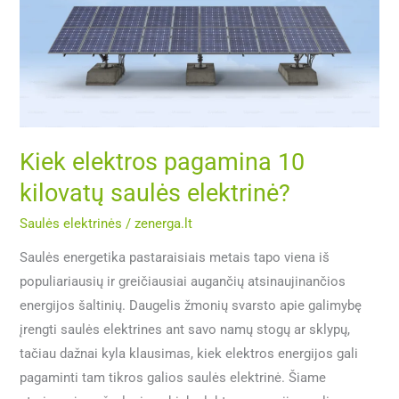
10
kilovatų
saulės
elektrinė?
Kiek elektros pagamina 10
kilovatų saulės elektrinė?
Saulės elektrinės
/
zenerga.lt
Saulės energetika pastaraisiais metais tapo viena iš
populiariausių ir greičiausiai augančių atsinaujinančios
energijos šaltinių. Daugelis žmonių svarsto apie galimybę
įrengti saulės elektrines ant savo namų stogų ar sklypų,
tačiau dažnai kyla klausimas, kiek elektros energijos gali
pagaminti tam tikros galios saulės elektrinė. Šiame