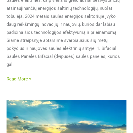
Saulės elektrinės, kaip viena iš greičiausiai besivystančių
atsinaujinančių energijos šaltinių technologijų, nuolat
tobulėja. 2024 metais saulės energijos sektoriuje įvyko
daug reikšmingų inovacijų ir naujovių, kurios dar labiau
padidina šios technologijos efektyvumą ir prieinamumą.
Šiame straipsnyje aptarsime svarbiausius šių metų
pokyčius ir naujoves saulės elektrinių srityje. 1. Bifacial
Saulės Panelės Bifacial (dvipusės) saulės panelės, kurios
gali
Read More »
Saulės
energija
ir
jos