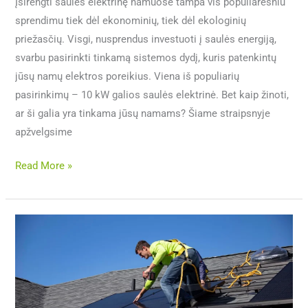
Įsirengti saulės elektrinę namuose tampa vis populiaresniu
sprendimu tiek dėl ekonominių, tiek dėl ekologinių
priežasčių. Visgi, nusprendus investuoti į saulės energiją,
svarbu pasirinkti tinkamą sistemos dydį, kuris patenkintų
jūsų namų elektros poreikius. Viena iš populiarių
pasirinkimų – 10 kW galios saulės elektrinė. Bet kaip žinoti,
ar ši galia yra tinkama jūsų namams? Šiame straipsnyje
apžvelgsime
Read More »
10
kW
saulės
elektrinės
privalumai