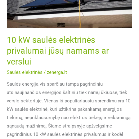
jūsų
namams
ar
verslui
10 kW saulės elektrinės
privalumai jūsų namams ar
verslui
Saulės elektrinės
/
zenerga.lt
Saulės energija vis sparčiau tampa pagrindiniu
atsinaujinančios energijos šaltiniu tiek namų ūkiuose, tiek
verslo sektoriuje. Vienas iš populiariausių sprendimų yra 10
kW saulės elektrinė, kuri užtikrina pakankamą energijos
tiekimą, nepriklausomybę nuo elektros tiekėjų ir reikšmingą
sąnaudų mažinimą. Šiame straipsnyje apžvelgsime
pagrindinius 10 kW saulės elektrinės privalumus ir kodėl