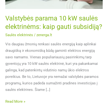
gauti
subsidiją?
Valstybės parama 10 kW saulės
elektrinėms: kaip gauti subsidiją?
Saulės elektrinės
/
zenerga.lt
Vis daugiau žmonių renkasi saulės energiją kaip aplinkai
draugišką ir ekonomišką būdą gaminti elektros energiją
savo namams. Vienas populiariausių pasirinkimų tarp
gyventojų yra 10 kW saulės elektrinė, kuri yra pakankamai
galinga, kad patenkintų vidutinio namų ūkio elektros
poreikius. Be to, Lietuvoje yra nemažai valstybės paramos
programų, kurios padeda sumažinti pradines investicijas į
saulės elektrines. Šiame […]
Read More »