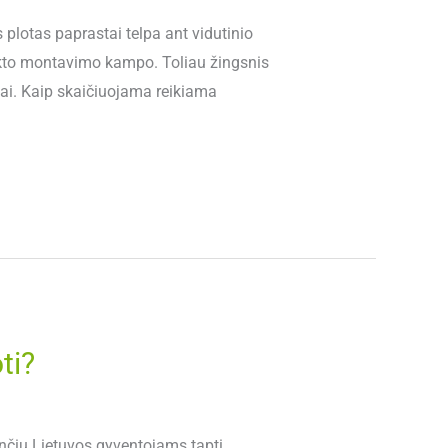
plotas paprastai telpa ant vidutinio
nkto montavimo kampo. Toliau žingsnis
siai. Kaip skaičiuojama reikiama
ti?
nčių Lietuvos gyventojams tapti