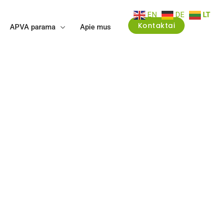
EN
DE
LT
Kontaktai
APVA parama
Apie mus