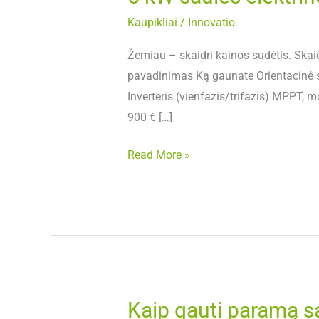
Kaupikliai
/
Innovatio
Žemiau – skaidri kainos sudėtis. Skaiči
pavadinimas Ką gaunate Orientacinė 
Inverteris (vienfazis/trifazis) MPPT,
900 € […]
Read More »
Kaip gauti paramą sa
Kaip