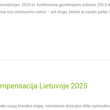
inti investicijas. 2025 m. kvietimuose gyventojams siūloma 255 €
ai nuo montavimo vietos – ant stogo, žemės ar saulės parke. S
ompensacija Lietuvoje 2025
ekė naują brandos etapą: valstybinės dotacijos išliko patrauklio