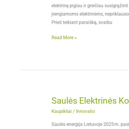
2025
elektrinę pigiau ir greičiau susigrąž
įrengiamoms elektrinėms, nepriklausom
Prieš teikiant paraišką, svarbu
Read More »
Saulės Elektrinės K
Saulės
Elektrinės
Kaupikliai
/
Innovatio
Kompensacija
Lietuvoje 2025
Saulės energija Lietuvoje 2025 m. pasi