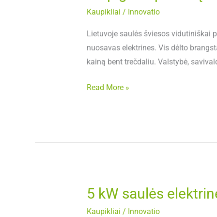
gauti
Kaupikliai
/
Innovatio
paramą
saulės
Lietuvoje saulės šviesos vidutiniškai 
elektrinei?
nuosavas elektrines. Vis dėlto brangsta
kainą bent trečdaliu. Valstybė, saviva
Read More »
5 kW saulės elektrinė
5
kW
Kaupikliai
/
Innovatio