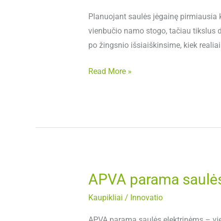
saulės
elektrinės
Planuojant saulės jėgainę pirmiausia k
plotas:
vienbučio namo stogo, tačiau tikslus
kiek
po žingsnio išsiaiškinsime, kiek realia
vietos
Read More »
reikia
ir
kaip
ją
suplanuoti?
APVA parama saulės e
APVA
parama
Kaupikliai
/
Innovatio
saulės
elektrinėms:
APVA parama saulės elektrinėms – vie