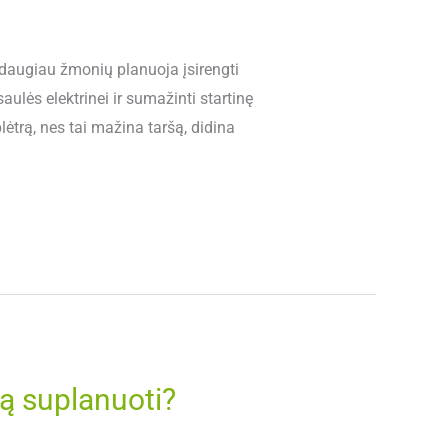
 daugiau žmonių planuoja įsirengti
ulės elektrinei ir sumažinti startinę
ėtrą, nes tai mažina taršą, didina
 ją suplanuoti?