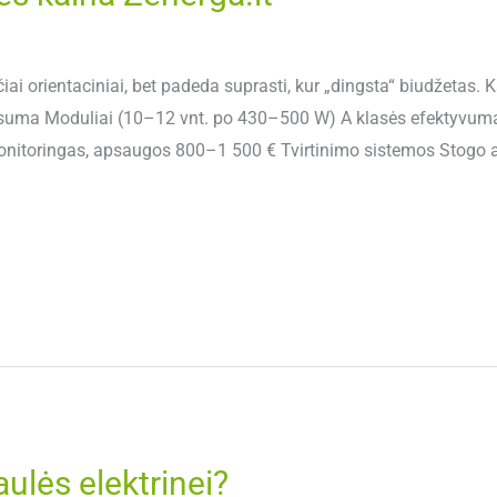
ai orientaciniai, bet padeda suprasti, kur „dingsta“ biudžetas. Ka
suma Moduliai (10–12 vnt. po 430–500 W) A klasės efektyvumas
 monitoringas, apsaugos 800–1 500 € Tvirtinimo sistemos Stogo 
ulės elektrinei?