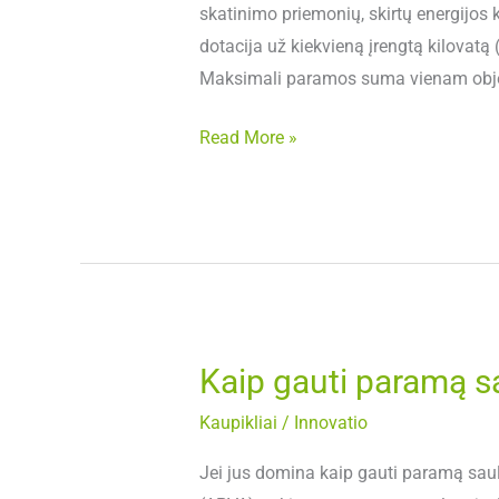
skatinimo priemonių, skirtų energij
dotacija už kiekvieną įrengtą kilovatą
Maksimali paramos suma vienam obj
Read More »
Kaip gauti paramą sa
Kaip
gauti
Kaupikliai
/
Innovatio
paramą
saulės
Jei jus domina kaip gauti paramą saulė