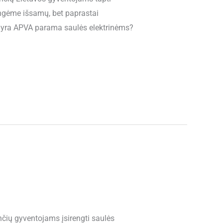
engėme išsamų, bet paprastai
s yra APVA parama saulės elektrinėms?
nčių gyventojams įsirengti saulės