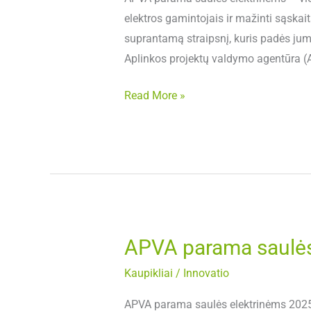
viskas,
elektros gamintojais ir mažinti sąska
ką
suprantamą straipsnį, kuris padės jum
reikia
Aplinkos projektų valdymo agentūra 
žinoti?
Read More »
APVA parama saulės
APVA
parama
Kaupikliai
/
Innovatio
saulės
elektrinėms
APVA parama saulės elektrinėms 2025 m