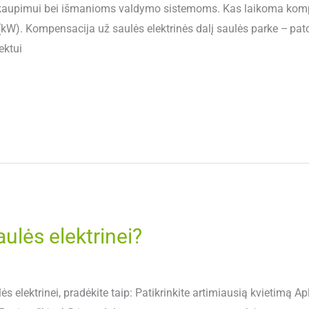
os kaupimui bei išmanioms valdymo sistemoms. Kas laikoma kom
 (kW). Kompensacija už saulės elektrinės dalį saulės parke – pat
ektui
ulės elektrinei?
s elektrinei, pradėkite taip: Patikrinkite artimiausią kvietimą 