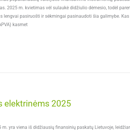
itas. 2025 m. kvietimas vėl sulaukė didžiulio dėmesio, todėl par
s lengvai pasiruošti ir sėkmingai pasinaudoti šia galimybe. Ka
(APVA) kasmet
 elektrinėms 2025
. yra viena iš didžiausių finansinių paskatų Lietuvoje, leidžia