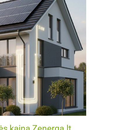
ės kaina Zenerga.lt