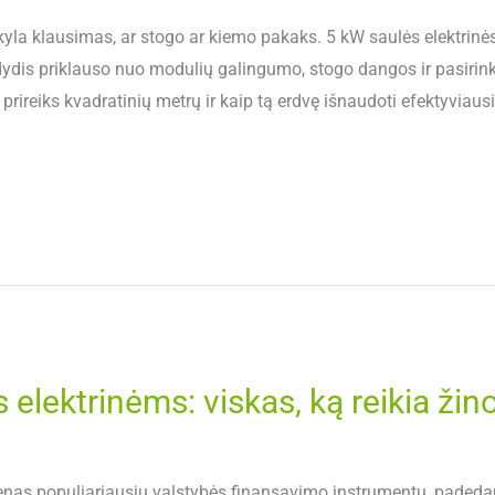
yla klausimas, ar stogo ar kiemo pakaks. 5 kW saulės elektrinės 
 dydis priklauso nuo modulių galingumo, stogo dangos ir pasiri
i prireiks kvadratinių metrų ir kaip tą erdvę išnaudoti efektyviau
lektrinėms: viskas, ką reikia žino
nas populiariausių valstybės finansavimo instrumentų, padeda