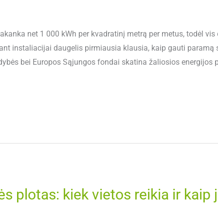
pakanka net 1 000 kWh per kvadratinį metrą per metus, todėl vis
nt instaliacijai daugelis pirmiausia klausia, kaip gauti paramą sa
ldybės bei Europos Sąjungos fondai skatina žaliosios energijos pl
s plotas: kiek vietos reikia ir kaip