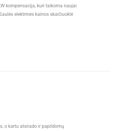
/kW kompensacija, kuri taikoma naujai
aulės elektrinės kainos skaičiuoklė
s, o kartu atsirado ir papildomų