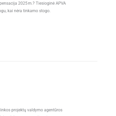
pensacija 2025 m.? Tiesioginė APVA
ogu, kai nėra tinkamo stogo.
Aplinkos projektų valdymo agentūros