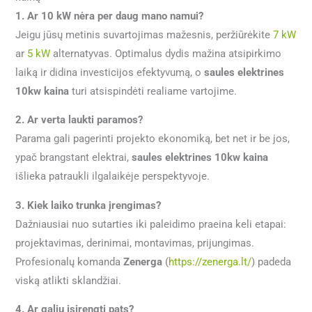
1. Ar 10 kW nėra per daug mano namui?
Jeigu jūsų metinis suvartojimas mažesnis, peržiūrėkite
7 kW
ar
5 kW
alternatyvas. Optimalus dydis mažina atsipirkimo
laiką ir didina investicijos efektyvumą, o
saules elektrines
10kw kaina
turi atsispindėti realiame vartojime.
2. Ar verta laukti paramos?
Parama gali pagerinti projekto ekonomiką, bet net ir be jos,
ypač brangstant elektrai,
saules elektrines 10kw kaina
išlieka patraukli ilgalaikėje perspektyvoje.
3. Kiek laiko trunka įrengimas?
Dažniausiai nuo sutarties iki paleidimo praeina keli etapai:
projektavimas, derinimai, montavimas, prijungimas.
Profesionalų komanda
Zenerga
(
https://zenerga.lt/
) padeda
viską atlikti sklandžiai.
4. Ar galiu įsirengti pats?