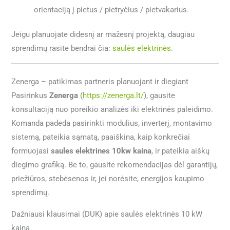
orientaciją į pietus / pietryčius / pietvakarius.
Jeigu planuojate didesnį ar mažesnį projektą, daugiau
sprendimų rasite bendrai čia:
saulės elektrinės
.
Zenerga – patikimas partneris planuojant ir diegiant
Pasirinkus
Zenerga
(
https://zenerga.lt/
), gausite
konsultaciją nuo poreikio analizės iki elektrinės paleidimo.
Komanda padeda pasirinkti modulius, inverterį, montavimo
sistemą, pateikia sąmatą, paaiškina, kaip konkrečiai
formuojasi
saules elektrines 10kw kaina
, ir pateikia aiškų
diegimo grafiką. Be to, gausite rekomendacijas dėl garantijų,
priežiūros, stebėsenos ir, jei norėsite, energijos kaupimo
sprendimų.
Dažniausi klausimai (DUK) apie saulės elektrinės 10 kW
kainą