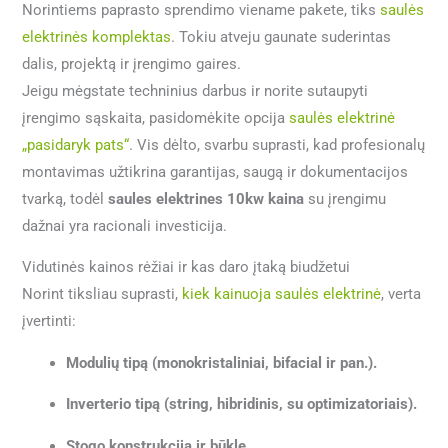
Norintiems paprasto sprendimo viename pakete, tiks
saulės
elektrinės komplektas
. Tokiu atveju gaunate suderintas
dalis, projektą ir įrengimo gaires.
Jeigu mėgstate techninius darbus ir norite sutaupyti
įrengimo sąskaita, pasidomėkite opcija
saulės elektrinė
„pasidaryk pats“
. Vis dėlto, svarbu suprasti, kad profesionalų
montavimas užtikrina garantijas, saugą ir dokumentacijos
tvarką, todėl
saules elektrines 10kw kaina
su įrengimu
dažnai yra racionali investicija.
Vidutinės kainos rėžiai ir kas daro įtaką biudžetui
Norint tiksliau suprasti,
kiek kainuoja saulės elektrinė
, verta
įvertinti:
Modulių tipą (monokristaliniai, bifacial ir pan.).
Inverterio tipą (string, hibridinis, su optimizatoriais).
Stogo konstrukciją ir būklę.