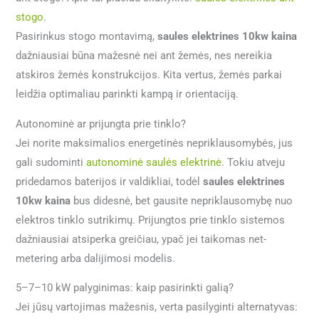
stogo
.
Pasirinkus stogo montavimą,
saules elektrines 10kw kaina
dažniausiai būna mažesnė nei ant žemės, nes nereikia
atskiros žemės konstrukcijos. Kita vertus, žemės parkai
leidžia optimaliau parinkti kampą ir orientaciją.
Autonominė ar prijungta prie tinklo?
Jei norite maksimalios energetinės nepriklausomybės, jus
gali sudominti
autonominė saulės elektrinė
. Tokiu atveju
pridedamos baterijos ir valdikliai, todėl
saules elektrines
10kw kaina
bus didesnė, bet gausite nepriklausomybę nuo
elektros tinklo sutrikimų. Prijungtos prie tinklo sistemos
dažniausiai atsiperka greičiau, ypač jei taikomas net-
metering arba dalijimosi modelis.
5–7–10 kW palyginimas: kaip pasirinkti galią?
Jei jūsų vartojimas mažesnis, verta pasilyginti alternatyvas: