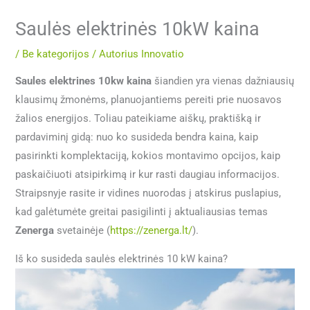
Saulės elektrinės 10kW kaina
/
Be kategorijos
/ Autorius
Innovatio
Saules elektrines 10kw kaina
šiandien yra vienas dažniausių
klausimų žmonėms, planuojantiems pereiti prie nuosavos
žalios energijos. Toliau pateikiame aiškų, praktišką ir
pardaviminį gidą: nuo ko susideda bendra kaina, kaip
pasirinkti komplektaciją, kokios montavimo opcijos, kaip
paskaičiuoti atsipirkimą ir kur rasti daugiau informacijos.
Straipsnyje rasite ir vidines nuorodas į atskirus puslapius,
kad galėtumėte greitai pasigilinti į aktualiausias temas
Zenerga
svetainėje (
https://zenerga.lt/
).
Iš ko susideda saulės elektrinės 10 kW kaina?