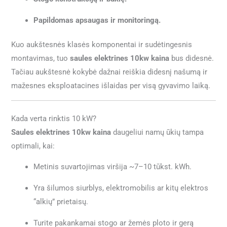
Papildomas apsaugas ir monitoringą.
Kuo aukštesnės klasės komponentai ir sudėtingesnis
montavimas, tuo
saules elektrines 10kw kaina
bus didesnė.
Tačiau aukštesnė kokybė dažnai reiškia didesnį našumą ir
mažesnes eksploatacines išlaidas per visą gyvavimo laiką.
Kada verta rinktis 10 kW?
Saules elektrines 10kw kaina
daugeliui namų ūkių tampa
optimali, kai:
Metinis suvartojimas viršija ~7–10 tūkst. kWh.
Yra šilumos siurblys, elektromobilis ar kitų elektros
“alkių” prietaisų.
Turite pakankamai stogo ar žemės ploto ir gerą