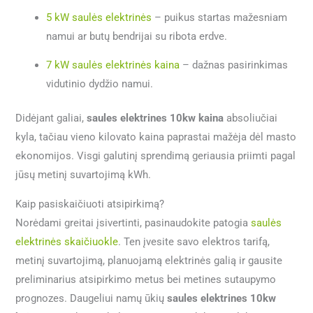
5 kW saulės elektrinės
– puikus startas mažesniam
namui ar butų bendrijai su ribota erdve.
7 kW saulės elektrinės kaina
– dažnas pasirinkimas
vidutinio dydžio namui.
Didėjant galiai,
saules elektrines 10kw kaina
absoliučiai
kyla, tačiau vieno kilovato kaina paprastai mažėja dėl masto
ekonomijos. Visgi galutinį sprendimą geriausia priimti pagal
jūsų metinį suvartojimą kWh.
Kaip pasiskaičiuoti atsipirkimą?
Norėdami greitai įsivertinti, pasinaudokite patogia
saulės
elektrinės skaičiuokle
. Ten įvesite savo elektros tarifą,
metinį suvartojimą, planuojamą elektrinės galią ir gausite
preliminarius atsipirkimo metus bei metines sutaupymo
prognozes. Daugeliui namų ūkių
saules elektrines 10kw