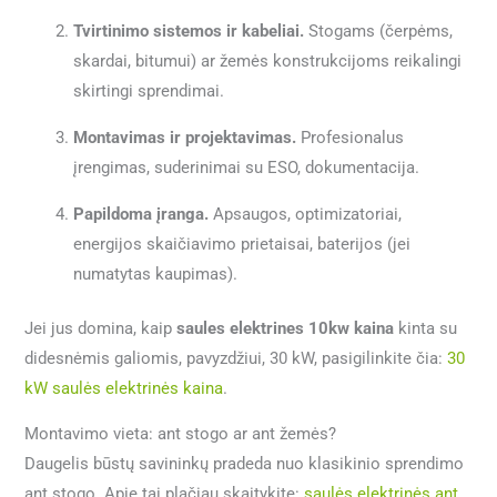
Tvirtinimo sistemos ir kabeliai.
Stogams (čerpėms,
skardai, bitumui) ar žemės konstrukcijoms reikalingi
skirtingi sprendimai.
Montavimas ir projektavimas.
Profesionalus
įrengimas, suderinimai su ESO, dokumentacija.
Papildoma įranga.
Apsaugos, optimizatoriai,
energijos skaičiavimo prietaisai, baterijos (jei
numatytas kaupimas).
Jei jus domina, kaip
saules elektrines 10kw kaina
kinta su
didesnėmis galiomis, pavyzdžiui, 30 kW, pasigilinkite čia:
30
kW saulės elektrinės kaina
.
Montavimo vieta: ant stogo ar ant žemės?
Daugelis būstų savininkų pradeda nuo klasikinio sprendimo
ant stogo. Apie tai plačiau skaitykite:
saulės elektrinės ant