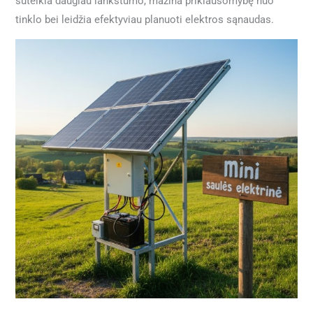
suteikia daugiau lankstumo, mažina priklausomybę nuo
tinklo bei leidžia efektyviau planuoti elektros sąnaudas.