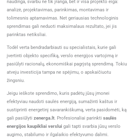
naudinga, svarbu ne tik įranga, bet ir visa projekto eiga:
analizė, projektavimas, parinkimas, montavimas ir
tolimesnis aptarnavimas. Net geriausias technologinis
sprendimas gali neduoti maksimalaus rezultato, jei jis
parinktas netiksliai.
Todėl verta bendradarbiauti su specialistais, kurie gali
įvertinti objekto specifiką, verslo energijos vartojimą ir
pasiūlyti racionalų, ekonomiškai pagrįstą sprendimą. Tokiu
atveju investicija tampa ne spėjimu, o apskaičiuotu
žingsniu.
Jeigu ieškote sprendimo, kuris padėtų jūsų įmonei
efektyviau naudoti saulės energiją, sumažinti kaštus ir
sustiprinti energetinį savarankiškumą, verta pasidomėti, ką
gali pasiūlyti
zenerga.lt
. Profesionaliai parinkti
saulės
energijos kaupikliai verslui
gali tapti svarbia jūsų verslo
augimo, stabilumo ir ilgalaikio efektyvumo dalimi.