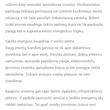
siūlomi kaip vienodas sprendimas visiems. Profesionalus
paslaugų teikėjas pirmiausia turi įvertinti konkretaus verslo
situaciją ir tik tada pasiūlyti tinkamiausią variantą. Būtent
todėl įmonei naudinga rinktis partnerį, kuris ne tik parduoda
įrangą, bet ir supranta verslo energetikos logiką.
Saulės energijos kaupikliai ir verslo plėtra
Daug įmonių šiandien galvoja ne tik apie dabartinius
poreikius, bet ir apie ateitį. Verslas plečiasi, didėja elektros
vartojimas, atsiranda papildoma įranga, elektromobilių
įkrovimo stotelės, gamybinės linijos ar kiti energijai imlūs
sprendimai. Tokiais atvejais svarbu planuoti ne vien
šiandienai.
Kaupimo sistema gali tapti dalimi ilgalaikės infrastruktūros
plėtros. Ji padeda pasiruošti ateičiai ir leidžia energetinį ūkį
valdyti lanksčiau. Tai ypač svarbu įmonėms, kurios nori