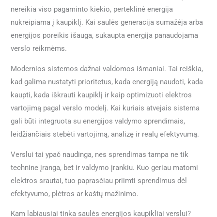
nereikia viso pagaminto kiekio, perteklinė energija
nukreipiama į kaupiklį. Kai saulės generacija sumažėja arba
energijos poreikis išauga, sukaupta energija panaudojama
verslo reikmėms.
Modernios sistemos dažnai valdomos išmaniai. Tai reiškia,
kad galima nustatyti prioritetus, kada energiją naudoti, kada
kaupti, kada iškrauti kaupiklį ir kaip optimizuoti elektros
vartojimą pagal verslo modelį. Kai kuriais atvejais sistema
gali būti integruota su energijos valdymo sprendimais,
leidžiančiais stebėti vartojimą, analizę ir realų efektyvumą.
Verslui tai ypač naudinga, nes sprendimas tampa ne tik
technine įranga, bet ir valdymo įrankiu. Kuo geriau matomi
elektros srautai, tuo paprasčiau priimti sprendimus dėl
efektyvumo, plėtros ar kaštų mažinimo.
Kam labiausiai tinka saulės energijos kaupikliai verslui?