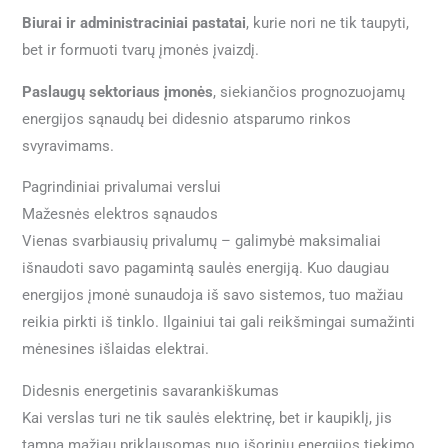
Biurai ir administraciniai pastatai
, kurie nori ne tik taupyti,
bet ir formuoti tvarų įmonės įvaizdį.
Paslaugų sektoriaus įmonės
, siekiančios prognozuojamų
energijos sąnaudų bei didesnio atsparumo rinkos
svyravimams.
Pagrindiniai privalumai verslui
Mažesnės elektros sąnaudos
Vienas svarbiausių privalumų – galimybė maksimaliai
išnaudoti savo pagamintą saulės energiją. Kuo daugiau
energijos įmonė sunaudoja iš savo sistemos, tuo mažiau
reikia pirkti iš tinklo. Ilgainiui tai gali reikšmingai sumažinti
mėnesines išlaidas elektrai.
Didesnis energetinis savarankiškumas
Kai verslas turi ne tik saulės elektrinę, bet ir kaupiklį, jis
tampa mažiau priklausomas nuo išorinių energijos tiekimo