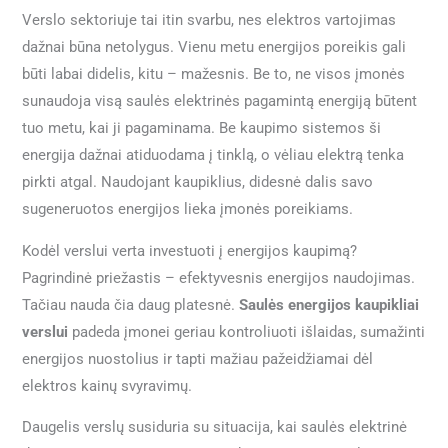
Verslo sektoriuje tai itin svarbu, nes elektros vartojimas
dažnai būna netolygus. Vienu metu energijos poreikis gali
būti labai didelis, kitu – mažesnis. Be to, ne visos įmonės
sunaudoja visą saulės elektrinės pagamintą energiją būtent
tuo metu, kai ji pagaminama. Be kaupimo sistemos ši
energija dažnai atiduodama į tinklą, o vėliau elektrą tenka
pirkti atgal. Naudojant kaupiklius, didesnė dalis savo
sugeneruotos energijos lieka įmonės poreikiams.
Kodėl verslui verta investuoti į energijos kaupimą?
Pagrindinė priežastis – efektyvesnis energijos naudojimas.
Tačiau nauda čia daug platesnė.
Saulės energijos kaupikliai
verslui
padeda įmonei geriau kontroliuoti išlaidas, sumažinti
energijos nuostolius ir tapti mažiau pažeidžiamai dėl
elektros kainų svyravimų.
Daugelis verslų susiduria su situacija, kai saulės elektrinė