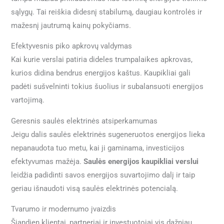
sąlygų. Tai reiškia didesnį stabilumą, daugiau kontrolės ir
mažesnį jautrumą kainų pokyčiams.
Efektyvesnis piko apkrovų valdymas
Kai kurie verslai patiria dideles trumpalaikes apkrovas,
kurios didina bendrus energijos kaštus. Kaupikliai gali
padėti sušvelninti tokius šuolius ir subalansuoti energijos
vartojimą.
Geresnis saulės elektrinės atsiperkamumas
Jeigu dalis saulės elektrinės sugeneruotos energijos lieka
nepanaudota tuo metu, kai ji gaminama, investicijos
efektyvumas mažėja.
Saulės energijos kaupikliai verslui
leidžia padidinti savos energijos suvartojimo dalį ir taip
geriau išnaudoti visą saulės elektrinės potencialą.
Tvarumo ir modernumo įvaizdis
Šiandien klientai, partneriai ir investuotojai vis dažniau