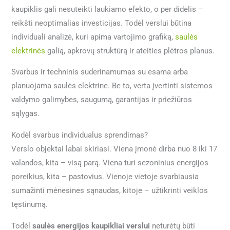
kaupiklis gali nesuteikti laukiamo efekto, o per didelis –
reikšti neoptimalias investicijas. Todėl verslui būtina
individuali analizė, kuri apima vartojimo grafiką,
saulės
elektrinės
galią, apkrovų struktūrą ir ateities plėtros planus.
Svarbus ir techninis suderinamumas su esama arba
planuojama saulės elektrine. Be to, verta įvertinti sistemos
valdymo galimybes, saugumą, garantijas ir priežiūros
sąlygas.
Kodėl svarbus individualus sprendimas?
Verslo objektai labai skiriasi. Viena įmonė dirba nuo 8 iki 17
valandos, kita – visą parą. Viena turi sezoninius energijos
poreikius, kita – pastovius. Vienoje vietoje svarbiausia
sumažinti mėnesines sąnaudas, kitoje – užtikrinti veiklos
tęstinumą.
Todėl
saulės energijos kaupikliai verslui
neturėtų būti