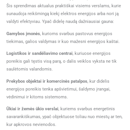
Šis sprendimas aktualus praktiškai visiems verslams, kurie
sunaudoja reikšmingą kiekį elektros energijos arba nori ją
valdyti efektyviau. Ypač didelę naudą dažniausiai gauna:
Gamybos įmonės
, kurioms svarbus pastovus energijos
tiekimas, galios valdymas ir kuo mažesni energijos kaštai.
Logistikos ir sandėliavimo centrai
, kuriuose energijos
poreikis gali tęstis visą parą, o dalis veiklos vyksta ne tik
saulėtomis valandomis.
Prekybos objektai ir komercinės patalpos
, kur didelis
energijos poreikis tenka apšvietimui, šaldymo įrangai,
vėdinimui ir kitoms sistemoms.
Ūkiai ir žemės ūkio verslai
, kuriems svarbus energetinis
savarankiškumas, ypač objektuose toliau nuo miestų ar ten,
kur apkrovos nevienodos.