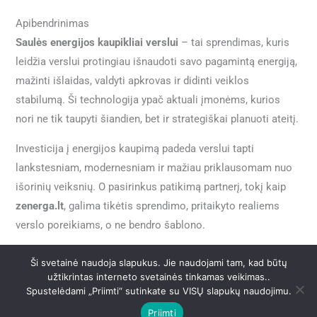
Apibendrinimas
Saulės energijos kaupikliai verslui
– tai sprendimas, kuris
leidžia verslui protingiau išnaudoti savo pagamintą energiją,
mažinti išlaidas, valdyti apkrovas ir didinti veiklos
stabilumą. Ši technologija ypač aktuali įmonėms, kurios
nori ne tik taupyti šiandien, bet ir strategiškai planuoti ateitį.
Investicija į energijos kaupimą padeda verslui tapti
lankstesniam, modernesniam ir mažiau priklausomam nuo
išorinių veiksnių. O pasirinkus patikimą partnerį, tokį kaip
zenerga.lt
, galima tikėtis sprendimo, pritaikyto realiems
verslo poreikiams, o ne bendro šablono.
Ši svetainė naudoja slapukus. Jie naudojami tam, kad būtų
užtikrintas interneto svetainės tinkamas veikimas..
←
Ankstesnis Įrašas
Kitas Įrašas
→
Spustelėdami „Priimti“ sutinkate su VISŲ slapukų naudojimu.
Priimti