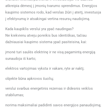
atkreipia dėmesį į įmonių tvarumo sprendimus. Energijos
kaupimo sistemos rodo, kad verslas žiūri į ateitį, investuoja
į efektyvumą ir atsakingai vertina resursų naudojimą.
Kada kaupiklis verslui yra ypač naudingas?
Ne kiekvienu atveju poreikis bus identiškas, tačiau
dažniausiai kaupimo sistema ypač pasiteisina, kai:
įmonė turi saulės elektrinę ir ne visą pagamintą energiją
sunaudoja iš karto;
elektros vartojimas vyksta ir vakare, ryte ar naktį;
objekte būna apkrovos šuolių;
verslui svarbus energetinis rezervas ir didesnis veiklos
stabilumas;
norima maksimaliai padidinti savos energijos panaudojimą;