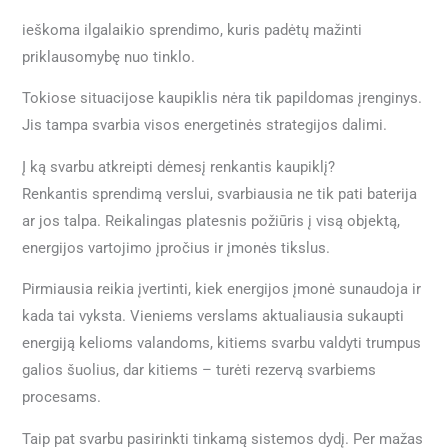
ieškoma ilgalaikio sprendimo, kuris padėtų mažinti
priklausomybę nuo tinklo.
Tokiose situacijose kaupiklis nėra tik papildomas įrenginys.
Jis tampa svarbia visos energetinės strategijos dalimi.
Į ką svarbu atkreipti dėmesį renkantis kaupiklį?
Renkantis sprendimą verslui, svarbiausia ne tik pati baterija
ar jos talpa. Reikalingas platesnis požiūris į visą objektą,
energijos vartojimo įpročius ir įmonės tikslus.
Pirmiausia reikia įvertinti, kiek energijos įmonė sunaudoja ir
kada tai vyksta. Vieniems verslams aktualiausia sukaupti
energiją kelioms valandoms, kitiems svarbu valdyti trumpus
galios šuolius, dar kitiems – turėti rezervą svarbiems
procesams.
Taip pat svarbu pasirinkti tinkamą sistemos dydį. Per mažas