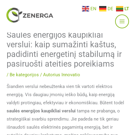
Pereiti
EN
DE
LT
prie
turinio
Saulės energijos kaupikliai
verslui: kaip sumažinti kaštus,
padidinti energetinį stabilumą ir
pasiruošti ateities poreikiams
/
Be kategorijos
/ Autorius
Innovatio
Šiandien verslui nebeužtenka vien tik vartoti elektros
energiją. Vis daugiau įmonių ieško būdų, kaip energiją
valdyti protingiau, efektyviau ir ekonomiškiau. Būtent todėl
saulės energijos kaupikliai verslui
tampa ne prabanga, o
strategiškai svarbiu sprendimu. Jie padeda ne tik geriau
išnaudoti saulės elektrinės pagamintą energiją, bet ir