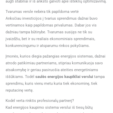
augti stabiliai ir iš anksto galvoti apie išteklių optimizavimą.
Tvarumas versle nebėra tik papildoma vertė
Anksčiau investicijos į tvarius sprendimus dažnai buvo
vertinamos kaip papildomas privalumas. Dabar jos vis
dažniau tampa būtinybe. Tvarumas susijęs ne tik su
įvaizdžiu, bet ir su realiais ekonominiais sprendimais,
konkurencingumu ir atsparumu rinkos pokyčiams.
Įmonės, kurios diegia pažangias energijos sistemas, dažnai
atrodo patikimiau partneriams, stipriau komunikuoja savo
atsakomybę ir geriau pasiruošia ateities energetiniams
iššūkiams. Todėl
saulės energijos kaupikliai verslui
tampa
sprendimu, kuris vienu metu kuria tiek ekonominę, tiek
reputacinę vertę.
Kodėl verta rinktis profesionalų partnerį?
Kad energijos kaupimo sistema verslui iš tiesų būtų