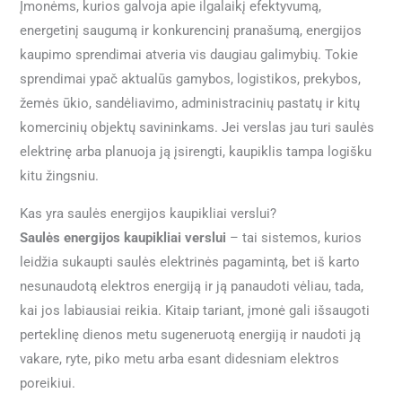
Įmonėms, kurios galvoja apie ilgalaikį efektyvumą,
energetinį saugumą ir konkurencinį pranašumą, energijos
kaupimo sprendimai atveria vis daugiau galimybių. Tokie
sprendimai ypač aktualūs gamybos, logistikos, prekybos,
žemės ūkio, sandėliavimo, administracinių pastatų ir kitų
komercinių objektų savininkams. Jei verslas jau turi saulės
elektrinę arba planuoja ją įsirengti, kaupiklis tampa logišku
kitu žingsniu.
Kas yra saulės energijos kaupikliai verslui?
Saulės energijos kaupikliai verslui
– tai sistemos, kurios
leidžia sukaupti saulės elektrinės pagamintą, bet iš karto
nesunaudotą elektros energiją ir ją panaudoti vėliau, tada,
kai jos labiausiai reikia. Kitaip tariant, įmonė gali išsaugoti
perteklinę dienos metu sugeneruotą energiją ir naudoti ją
vakare, ryte, piko metu arba esant didesniam elektros
poreikiui.