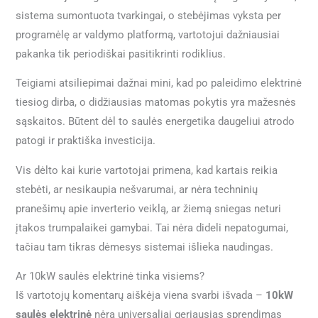
sistema sumontuota tvarkingai, o stebėjimas vyksta per
programėlę ar valdymo platformą, vartotojui dažniausiai
pakanka tik periodiškai pasitikrinti rodiklius.
Teigiami atsiliepimai dažnai mini, kad po paleidimo elektrinė
tiesiog dirba, o didžiausias matomas pokytis yra mažesnės
sąskaitos. Būtent dėl to saulės energetika daugeliui atrodo
patogi ir praktiška investicija.
Vis dėlto kai kurie vartotojai primena, kad kartais reikia
stebėti, ar nesikaupia nešvarumai, ar nėra techninių
pranešimų apie inverterio veiklą, ar žiemą sniegas neturi
įtakos trumpalaikei gamybai. Tai nėra dideli nepatogumai,
tačiau tam tikras dėmesys sistemai išlieka naudingas.
Ar 10kW saulės elektrinė tinka visiems?
Iš vartotojų komentarų aiškėja viena svarbi išvada –
10kW
saulės elektrinė
nėra universaliai geriausias sprendimas