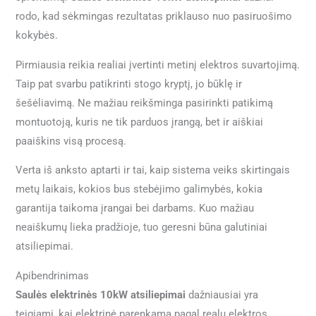
rodo, kad sėkmingas rezultatas priklauso nuo pasiruošimo
kokybės.
Pirmiausia reikia realiai įvertinti metinį elektros suvartojimą.
Taip pat svarbu patikrinti stogo kryptį, jo būklę ir
šešėliavimą. Ne mažiau reikšminga pasirinkti patikimą
montuotoją, kuris ne tik parduos įrangą, bet ir aiškiai
paaiškins visą procesą.
Verta iš anksto aptarti ir tai, kaip sistema veiks skirtingais
metų laikais, kokios bus stebėjimo galimybės, kokia
garantija taikoma įrangai bei darbams. Kuo mažiau
neaiškumų lieka pradžioje, tuo geresni būna galutiniai
atsiliepimai.
Apibendrinimas
Saulės elektrinės 10kW atsiliepimai
dažniausiai yra
teigiami, kai elektrinė parenkama pagal realų elektros