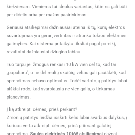
kiekvienam. Vieniems tai idealus variantas, kitiems gali būti
per didelis arba per mažas pasirinkimas.
Geriausi atsiliepimai dažniausiai ateina iš tų, kurių elektros
suvartojimas yra gerai įvertintas ir atitinka tokios elektrinės
galimybes. Kai sistema pritaikyta tiksliai pagal poreikį,
rezultatai dažniausiai džiugina labiau.
Tuo tarpu jei žmogus renkasi 10 kW vien dėl to, kad tai
„populiaru“, o ne dėl realių skaičių, vėliau gali paaiškėti, kad
sprendimas nebuvo optimalus. Todėl vartotojų patirtys labai
aiškiai rodo, kad svarbiausia ne vien galia, o tinkamas
planavimas.
Į ką atkreipti dėmesį prieš perkant?
Žmonių patirtys leidžia išskirti kelis labai svarbius dalykus, į
kuriuos verta atkreipti dėmesį prieš priimant galutinį
sprendimą.
Saulės elektrinės 10kW atsiliepimai
dažnai