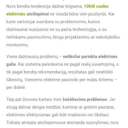
Nors bendra tendencija dažnai teigiama,
10kW saulės
elektrinės
atsiliepimai
ne visada būna vien pozityvūs. Kai
kurie vartotojai susiduria su problemomis, kurios
dažniausiai susijusios ne su pačia technologija, o su
netinkamu pasiruošimu, blogu projektavimu ar nekokybišku
montavimu.
Viena dažniausių problemų –
netiksliai parinkta elektrinės
galia
. Kai sistema parenkama ne pagal realų suvartojimą, o
tik pagal bendrą rekomendaciją, rezultatas gali neatitikti
lūkesčių. Vieniems elektrinė pasirodo per maža, kitiems –
per didelė.
Taip pat žmonės kartais mini
šešėliavimo problemas
. Jei
stogą dalinai dengia medžiai, kaminai ar gretimi pastatai,
elektrinės efektyvumas gali būti mažesnis nei tikėtasi.
Tokiais atvejais atsiliepimuose atsiranda nusivylimas, nors