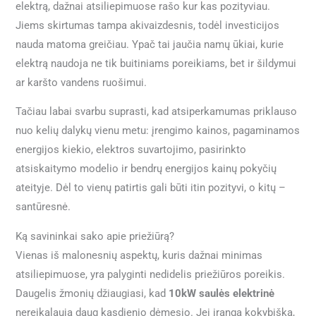
elektrą, dažnai atsiliepimuose rašo kur kas pozityviau.
Jiems skirtumas tampa akivaizdesnis, todėl investicijos
nauda matoma greičiau. Ypač tai jaučia namų ūkiai, kurie
elektrą naudoja ne tik buitiniams poreikiams, bet ir šildymui
ar karšto vandens ruošimui.
Tačiau labai svarbu suprasti, kad atsiperkamumas priklauso
nuo kelių dalykų vienu metu: įrengimo kainos, pagaminamos
energijos kiekio, elektros suvartojimo, pasirinkto
atsiskaitymo modelio ir bendrų energijos kainų pokyčių
ateityje. Dėl to vienų patirtis gali būti itin pozityvi, o kitų –
santūresnė.
Ką savininkai sako apie priežiūrą?
Vienas iš malonesnių aspektų, kuris dažnai minimas
atsiliepimuose, yra palyginti nedidelis priežiūros poreikis.
Daugelis žmonių džiaugiasi, kad
10kW saulės elektrinė
nereikalauja daug kasdienio dėmesio. Jei įranga kokybiška,