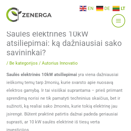
Pereiti
EN
DE
LT
prie
turinio
Saulės elektrinės 10kW
atsiliepimai: ką dažniausiai sako
savininkai?
/
Be kategorijos
/ Autorius
Innovatio
Saulės elektrinės 10kW atsiliepimai
yra viena dažniausiai
ieškomų temų tarp žmonių, kurie svarsto apie nuosavą
elektros gamybą. Ir tai visiškai suprantama – prieš priimant
sprendimą norisi ne tik pamatyti techninius skaičius, bet ir
sužinoti, ką realiai sako žmonės, kurie tokią elektrinę jau
įsirengė. Būtent praktinė patirtis dažnai padeda geriausiai
suprasti, ar 10 kW saulės elektrinė iš tiesų verta
investicijos.