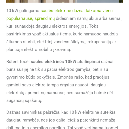
10 kW galingumo
saulės elektrinė dažnai laikoma vienu
populiariausių sprendimų
didesniam namų ūkiui arba šeimai,
kuri sunaudoja daugiau elektros energijos. Toks
pasirinkimas ypač aktualus tiems, kurie namuose naudoja
šilumos siurblį, elektrinį vandens šildymą, rekuperaciją ar
planuoja elektromobilio įkrovimą.
Būtent todėl
saulės elektrinės 10kW atsiliepimai
dažnai
būna susiję ne tik su pačia elektros gamyba, bet ir su
gyvenimo būdo pokyčiais. Žmonės rašo, kad pradėjus
gaminti savo elektrą tampa drąsiau naudoti daugiau
elektrinių sprendimų namuose, nes sumažėja baimė dėl
augančių sąskaitų.
Dažnas savininkas pabrėžia, kad 10 kW elektrinė suteikia
daugiau ramybės, nes jos galia leidžia patenkinti nemažą
dalį metinio energijos poreikio. Tai ypač vertinama tuomet,