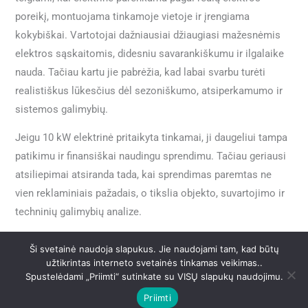
poreikį, montuojama tinkamoje vietoje ir įrengiama
kokybiškai. Vartotojai dažniausiai džiaugiasi mažesnėmis
elektros sąskaitomis, didesniu savarankiškumu ir ilgalaike
nauda. Tačiau kartu jie pabrėžia, kad labai svarbu turėti
realistiškus lūkesčius dėl sezoniškumo, atsiperkamumo ir
sistemos galimybių.
Jeigu 10 kW elektrinė pritaikyta tinkamai, ji daugeliui tampa
patikimu ir finansiškai naudingu sprendimu. Tačiau geriausi
atsiliepimai atsiranda tada, kai sprendimas paremtas ne
vien reklaminiais pažadais, o tikslia objekto, suvartojimo ir
techninių galimybių analize.
Ši svetainė naudoja slapukus. Jie naudojami tam, kad būtų
užtikrintas interneto svetainės tinkamas veikimas..
←
Ankstesnis Įrašas
Kitas Įrašas
→
Spustelėdami „Priimti“ sutinkate su VISŲ slapukų naudojimu.
Priimti