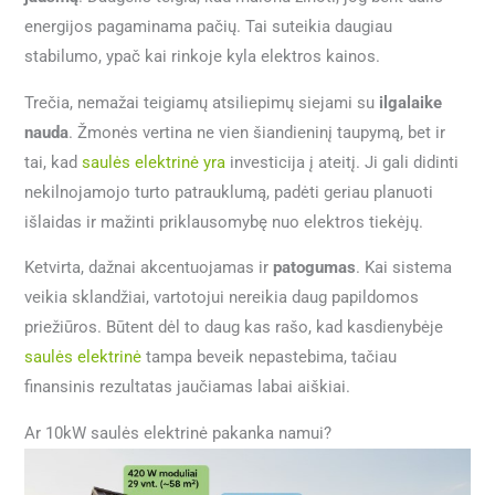
energijos pagaminama pačių. Tai suteikia daugiau
stabilumo, ypač kai rinkoje kyla elektros kainos.
Trečia, nemažai teigiamų atsiliepimų siejami su
ilgalaike
nauda
. Žmonės vertina ne vien šiandieninį taupymą, bet ir
tai, kad
saulės elektrinė yra
investicija į ateitį. Ji gali didinti
nekilnojamojo turto patrauklumą, padėti geriau planuoti
išlaidas ir mažinti priklausomybę nuo elektros tiekėjų.
Ketvirta, dažnai akcentuojamas ir
patogumas
. Kai sistema
veikia sklandžiai, vartotojui nereikia daug papildomos
priežiūros. Būtent dėl to daug kas rašo, kad kasdienybėje
saulės elektrinė
tampa beveik nepastebima, tačiau
finansinis rezultatas jaučiamas labai aiškiai.
Ar 10kW saulės elektrinė pakanka namui?