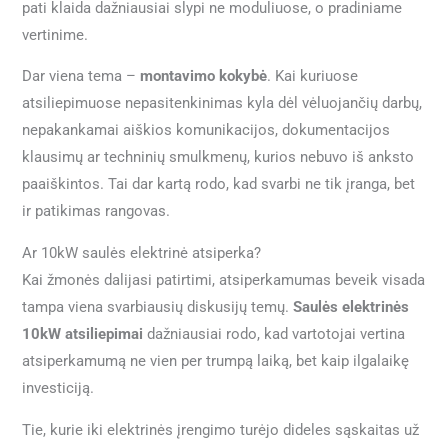
pati klaida dažniausiai slypi ne moduliuose, o pradiniame
vertinime.
Dar viena tema –
montavimo kokybė
. Kai kuriuose
atsiliepimuose nepasitenkinimas kyla dėl vėluojančių darbų,
nepakankamai aiškios komunikacijos, dokumentacijos
klausimų ar techninių smulkmenų, kurios nebuvo iš anksto
paaiškintos. Tai dar kartą rodo, kad svarbi ne tik įranga, bet
ir patikimas rangovas.
Ar 10kW saulės elektrinė atsiperka?
Kai žmonės dalijasi patirtimi, atsiperkamumas beveik visada
tampa viena svarbiausių diskusijų temų.
Saulės elektrinės
10kW atsiliepimai
dažniausiai rodo, kad vartotojai vertina
atsiperkamumą ne vien per trumpą laiką, bet kaip ilgalaikę
investiciją.
Tie, kurie iki elektrinės įrengimo turėjo dideles sąskaitas už