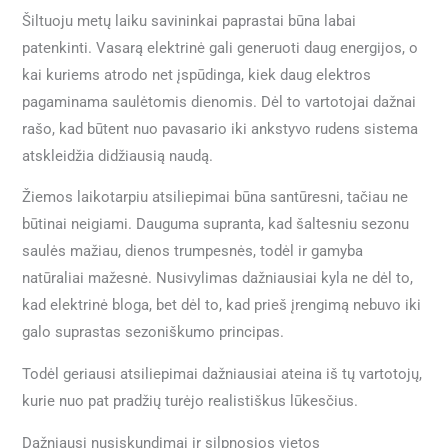
Šiltuoju metų laiku savininkai paprastai būna labai
patenkinti. Vasarą elektrinė gali generuoti daug energijos, o
kai kuriems atrodo net įspūdinga, kiek daug elektros
pagaminama saulėtomis dienomis. Dėl to vartotojai dažnai
rašo, kad būtent nuo pavasario iki ankstyvo rudens sistema
atskleidžia didžiausią naudą.
Žiemos laikotarpiu atsiliepimai būna santūresni, tačiau ne
būtinai neigiami. Dauguma supranta, kad šaltesniu sezonu
saulės mažiau, dienos trumpesnės, todėl ir gamyba
natūraliai mažesnė. Nusivylimas dažniausiai kyla ne dėl to,
kad elektrinė bloga, bet dėl to, kad prieš įrengimą nebuvo iki
galo suprastas sezoniškumo principas.
Todėl geriausi atsiliepimai dažniausiai ateina iš tų vartotojų,
kurie nuo pat pradžių turėjo realistiškus lūkesčius.
Dažniausi nusiskundimai ir silpnosios vietos