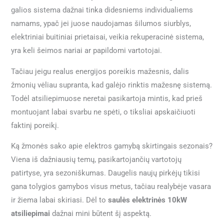
galios sistema dažnai tinka didesniems individualiems
namams, ypač jei juose naudojamas šilumos siurblys,
elektriniai buitiniai prietaisai, veikia rekuperacinė sistema,
yra keli šeimos nariai ar papildomi vartotojai.
Tačiau jeigu realus energijos poreikis mažesnis, dalis
žmonių vėliau supranta, kad galėjo rinktis mažesnę sistemą.
Todėl atsiliepimuose neretai pasikartoja mintis, kad prieš
montuojant labai svarbu ne spėti, o tiksliai apskaičiuoti
faktinį poreikį.
Ką žmonės sako apie elektros gamybą skirtingais sezonais?
Viena iš dažniausių temų, pasikartojančių vartotojų
patirtyse, yra sezoniškumas. Daugelis naujų pirkėjų tikisi
gana tolygios gamybos visus metus, tačiau realybėje vasara
ir žiema labai skiriasi. Dėl to
saulės elektrinės 10kW
atsiliepimai
dažnai mini būtent šį aspektą.