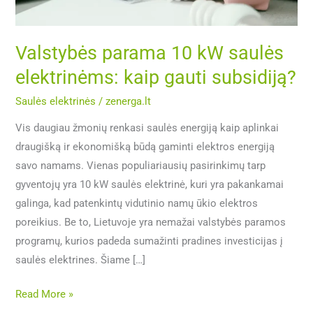
gauti
subsidiją?
Valstybės parama 10 kW saulės
elektrinėms: kaip gauti subsidiją?
Saulės elektrinės
/
zenerga.lt
Vis daugiau žmonių renkasi saulės energiją kaip aplinkai
draugišką ir ekonomišką būdą gaminti elektros energiją
savo namams. Vienas populiariausių pasirinkimų tarp
gyventojų yra 10 kW saulės elektrinė, kuri yra pakankamai
galinga, kad patenkintų vidutinio namų ūkio elektros
poreikius. Be to, Lietuvoje yra nemažai valstybės paramos
programų, kurios padeda sumažinti pradines investicijas į
saulės elektrines. Šiame […]
Read More »