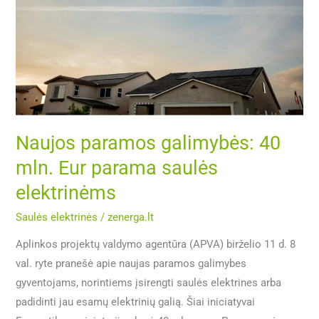
galimybės:
40
mln.
Eur
parama
saulės
elektrinėms
Naujos paramos galimybės: 40
mln. Eur parama saulės
elektrinėms
Saulės elektrinės
/
zenerga.lt
Aplinkos projektų valdymo agentūra (APVA) birželio 11 d. 8
val. ryte pranešė apie naujas paramos galimybes
gyventojams, norintiems įsirengti saulės elektrines arba
padidinti jau esamų elektrinių galią. Šiai iniciatyvai