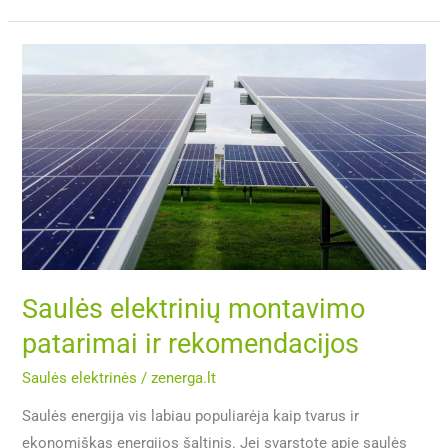
Saulės
elektrinių
montavimo
patarimai
ir
rekomendacijos
Saulės elektrinių montavimo
patarimai ir rekomendacijos
Saulės elektrinės
/
zenerga.lt
Saulės energija vis labiau populiarėja kaip tvarus ir
ekonomiškas energijos šaltinis. Jei svarstote apie saulės