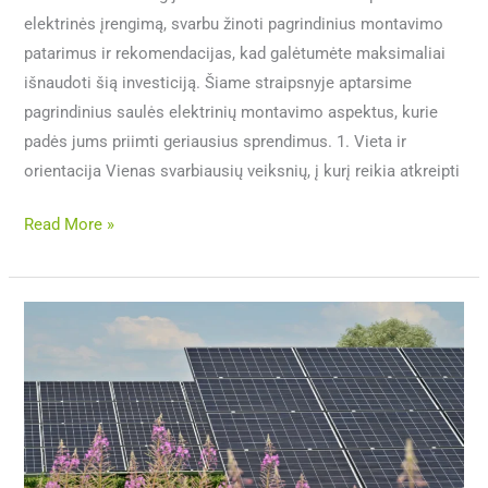
elektrinės įrengimą, svarbu žinoti pagrindinius montavimo
patarimus ir rekomendacijas, kad galėtumėte maksimaliai
išnaudoti šią investiciją. Šiame straipsnyje aptarsime
pagrindinius saulės elektrinių montavimo aspektus, kurie
padės jums priimti geriausius sprendimus. 1. Vieta ir
orientacija Vienas svarbiausių veiksnių, į kurį reikia atkreipti
Read More »
Valstybių
ir
tarptautinių
organizacijų
subsidijų
įtaka