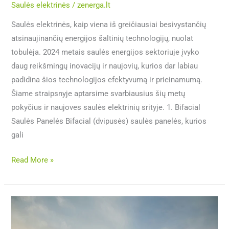
Saulės elektrinės
/
zenerga.lt
Saulės elektrinės, kaip viena iš greičiausiai besivystančių
atsinaujinančių energijos šaltinių technologijų, nuolat
tobulėja. 2024 metais saulės energijos sektoriuje įvyko
daug reikšmingų inovacijų ir naujovių, kurios dar labiau
padidina šios technologijos efektyvumą ir prieinamumą.
Šiame straipsnyje aptarsime svarbiausius šių metų
pokyčius ir naujoves saulės elektrinių srityje. 1. Bifacial
Saulės Panelės Bifacial (dvipusės) saulės panelės, kurios
gali
Read More »
Naujos
paramos