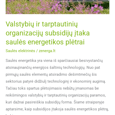
saulės
energetikos
plėtrai
Valstybių ir tarptautinių
organizacijų subsidijų įtaka
saulės energetikos plėtrai
Saulės elektrinės
/
zenerga.lt
Saulės energetika yra viena iš sparčiausiai besivystančių
atsinaujinančių energijos šaltinių technologijų. Nuo pat
pirmųjų saulės elementų atsiradimo dešimtmečių šis
sektorius patyrė didžiulį technologinį ir ekonominį augimą.
Tačiau toks spartus plėtojimasis nebūtų įmanomas be
reikšmingos valstybių ir tarptautinių organizacijų paramos,
kuri dažnai pasireiškia subsidijų forma. Šiame straipsnyje
aptarsime, kaip subsidijos įtakoja saulės energetikos plėtrą,